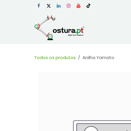
Skip to Content
Início
Loja Onli
Todos os produtos
Anilha Yamato