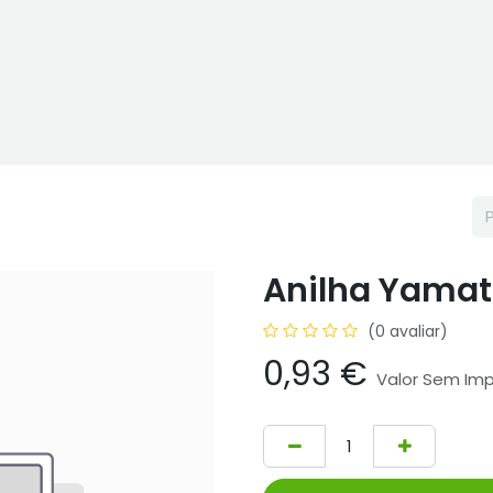
ne
Cptex - I&D
Usado ou aluguer
Representações
Age
Anilha Yama
(0 avaliar)
0,93
€
Valor Sem Im