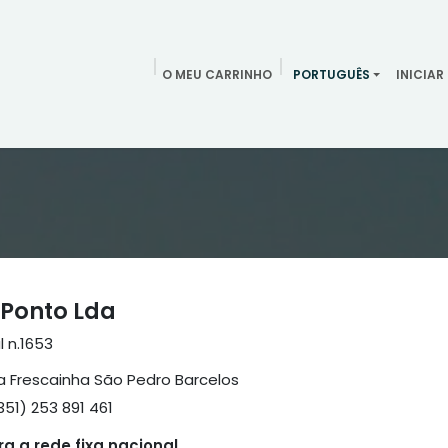
O MEU CARRINHO
PORTUGUÊS
INICIAR
ndamentos
Redes Sociais
Blog
Quem somos
Contac
Ponto Lda
l n.1653
 Frescainha São Pedro Barcelos
351) 253 891 461
 a rede fixa nacional