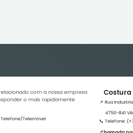
ne
Cptex - I&D
Usado ou aluguer
Representações
Age
Costura 
 relacionado com a nossa empresa
 responder o mais rapidamente
📌 Rua Industria
4750-841 Vila
Telefone/Telemóvel
📞 Telefone: (+
Chamada para