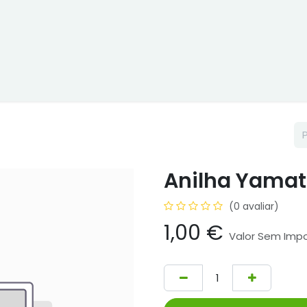
ne
Cptex - I&D
Usado ou aluguer
Representações
Age
Anilha Yamat
(0 avaliar)
1,00
€
Valor Sem Imp