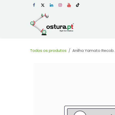
Skip to Content
Início
Loja Onli
Todos os produtos
Anilha Yamato Recob.