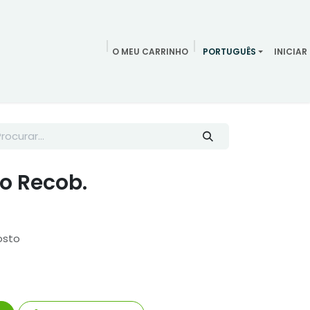
O MEU CARRINHO
PORTUGUÊS
INICIAR
ndamentos
Redes Sociais
Blog
Quem somos
Contac
o Recob.
osto