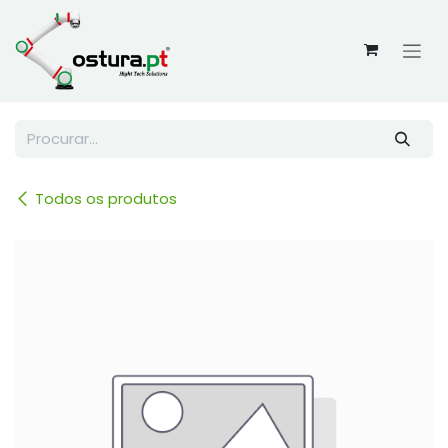
Skip to Content
Todos os produtos