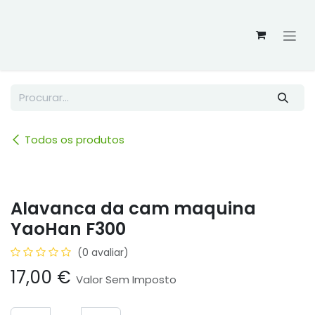
Skip to Content
Todos os produtos
Alavanca da cam maquina
YaoHan F300
(0 avaliar)
17,00
€
Valor Sem Imposto