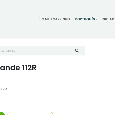
O MEU CARRINHO
PORTUGUÊS
INICIAR
ndamentos
Redes Sociais
Blog
Quem somos
Contac
ande 112R
osto