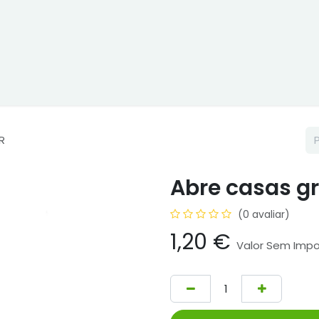
ne
Cptex - I&D
Usado ou aluguer
Representações
Age
R
Abre casas gr
(0 avaliar)
1,20
€
Valor Sem Imp