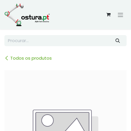
Skip to Content
Todos os produtos