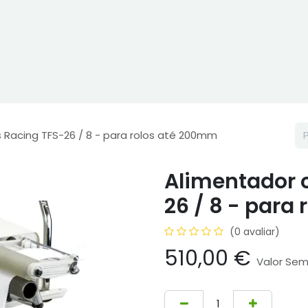
ne
Cptex - I&D
Usado ou aluguer
Representações
Age
 Racing TFS-26 / 8 - para rolos até 200mm
Alimentador c
26 / 8 - para
(0 avaliar)
510,00
€
Valor Se