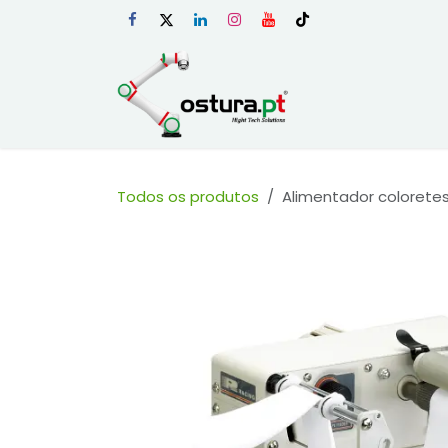
Skip to Content
Início
Loja Onli
Todos os produtos
Alimentador coloretes