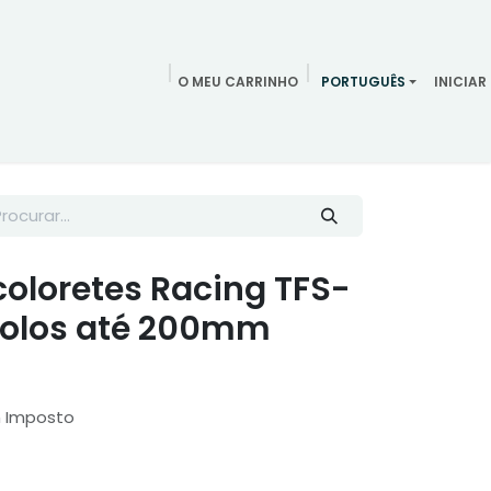
O MEU CARRINHO
PORTUGUÊS
INICIAR
ndamentos
Redes Sociais
Blog
Quem somos
Contac
oloretes Racing TFS-
 rolos até 200mm
m Imposto