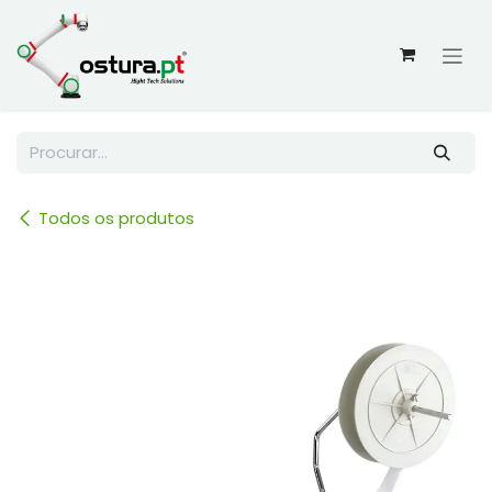
Skip to Content
Todos os produtos