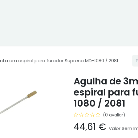
ne
Cptex - I&D
Usado ou aluguer
Representações
Age
ta em espiral para furador Suprena MD-1080 / 2081
Agulha de 3
espiral para 
1080 / 2081
(0 avaliar)
44,61
€
Valor Sem I