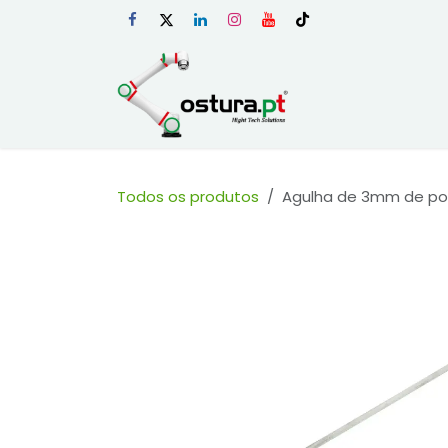
Skip to Content
Início
Loja Onli
Todos os produtos
Agulha de 3mm de pon