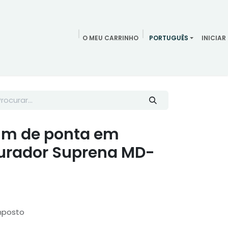
O MEU CARRINHO
PORTUGUÊS
INICIAR
ndamentos
Redes Sociais
Blog
Quem somos
Contac
mm de ponta em
furador Suprena MD-
mposto