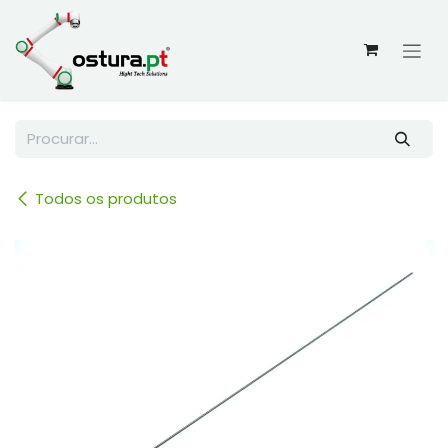
Skip to Content
Todos os produtos