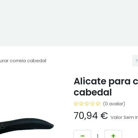
ne
Cptex - I&D
Usado ou aluguer
Representações
Age
furar correia cabedal
Alicate para c
cabedal
(0 avaliar)
70,94
€
Valor Sem 