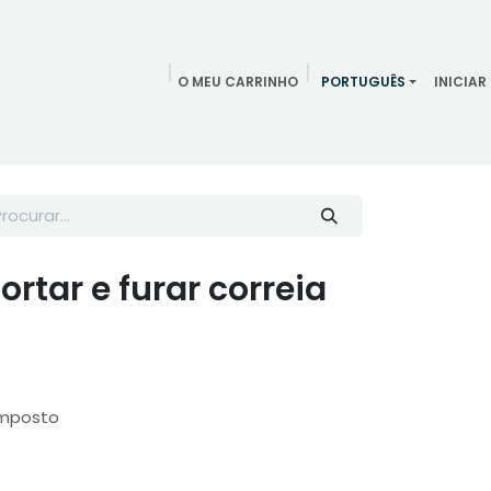
O MEU CARRINHO
PORTUGUÊS
INICIAR
ndamentos
Redes Sociais
Blog
Quem somos
Contac
ortar e furar correia
Imposto