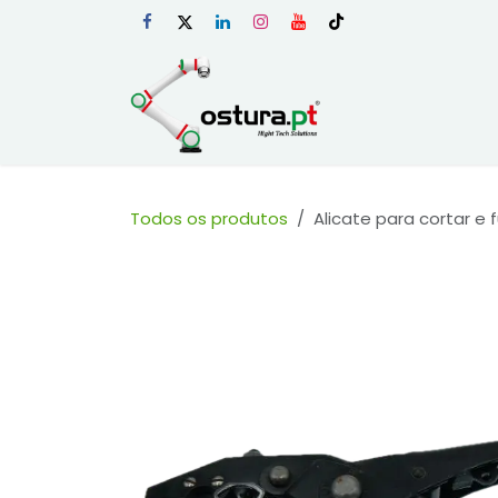
Skip to Content
Início
Loja Onli
Todos os produtos
Alicate para cortar e 