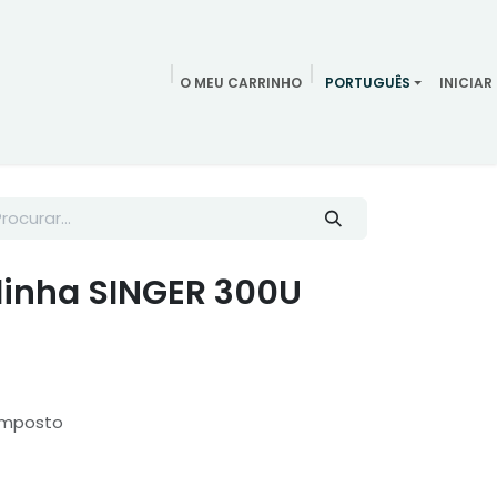
O MEU CARRINHO
PORTUGUÊS
INICIAR
ndamentos
Redes Sociais
Blog
Quem somos
Contac
linha SINGER 300U
Imposto