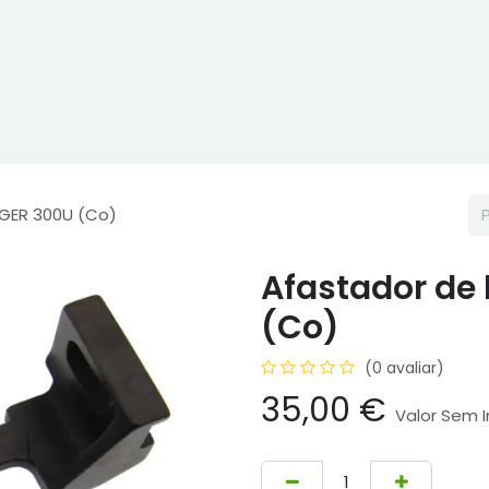
ne
Cptex - I&D
Usado ou aluguer
Representações
Age
NGER 300U (Co)
Afastador de 
(Co)
(0 avaliar)
35,00
€
Valor Sem 