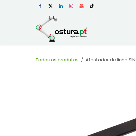
Skip to Content
Início
Loja Onli
Todos os produtos
Afastador de linha SI