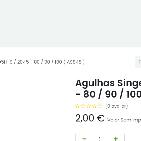
 Online
Cptex - I&D
Usado ou aluguer
Representações
05H-S / 2045 - 80 / 90 / 100 ( AS848 )
Agulhas Singe
- 80 / 90 / 10
(0 avaliar)
2,00
€
Valor Sem Im