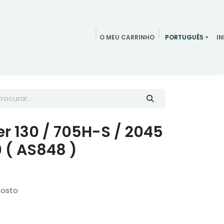
O MEU CARRINHO
PORTUGUÊS
IN
Agendamentos
Redes Sociais
Blog
Quem somos
Co
r 130 / 705H-S / 2045
0 ( AS848 )
posto