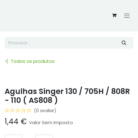
Skip to Content
Todos os produtos
Agulhas Singer 130 / 705H / 808R
- 110 ( AS808 )
(0 avaliar)
1,44
€
Valor Sem Imposto