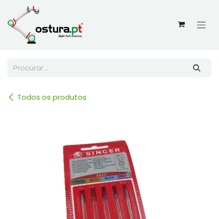
Skip to Content
Todos os produtos