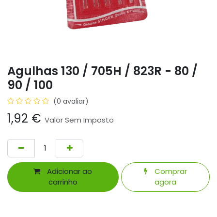
Agulhas 130 / 705H / 823R - 80 /
90 / 100
(0 avaliar)
1,92
€
Valor Sem Imposto
Adicionar ao
Comprar
carrinho
agora