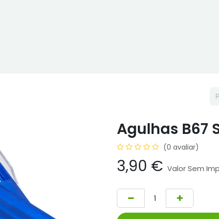
ne
Cptex - I&D
Usado ou aluguer
Representações
Age
Agulhas B67 
(0 avaliar)
3,90
€
Valor Sem Im