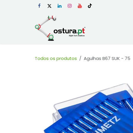
Skip to Content
Início
Loja Onli
Todos os produtos
Agulhas B67 SUK - 75