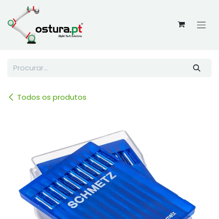
Skip to Content
Todos os produtos