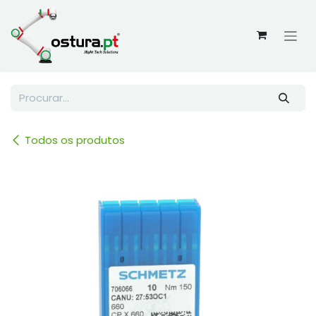
Skip to Content
Todos os produtos