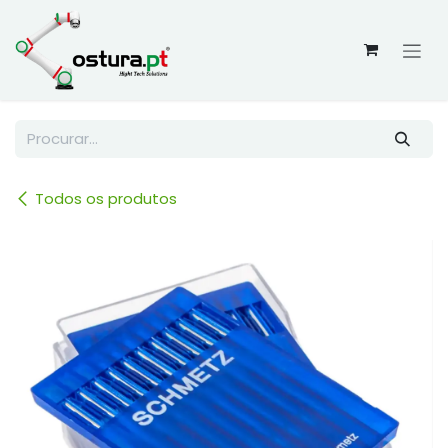
Skip to Content
Todos os produtos