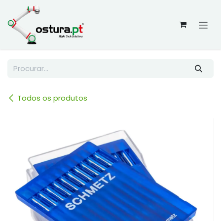
Skip to Content
Todos os produtos