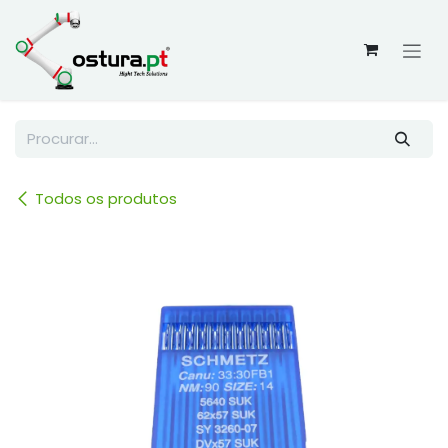
Skip to Content
Todos os produtos