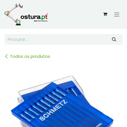
Skip to Content
Todos os produtos