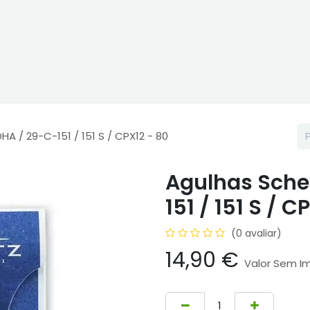
ne
Cptex - I&D
Usado ou aluguer
Representações
Age
A / 29-C-151 / 151 S / CPX12 - 80
Agulhas Sche
151 / 151 S / C
(0 avaliar)
14,90
€
Valor Sem I