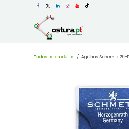
Skip to Content
Início
Loja Onli
Todos os produtos
Agulhas Schemtz 29-DH