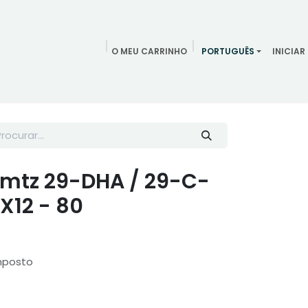
O MEU CARRINHO
PORTUGUÊS
INICIAR
ndamentos
Redes Sociais
Blog
Quem somos
Contac
mtz 29-DHA / 29-C-
PX12 - 80
mposto