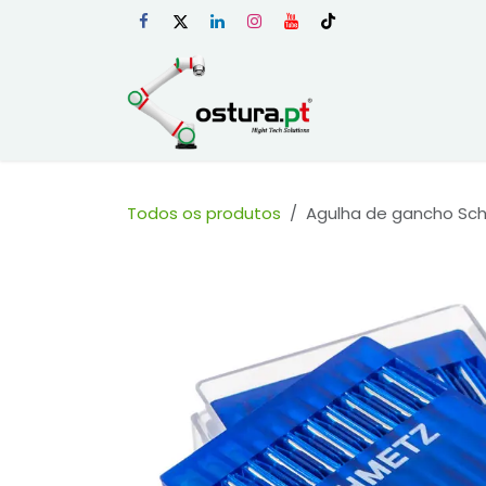
Skip to Content
Início
Loja Onli
Todos os produtos
Agulha de gancho Sch