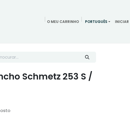
O MEU CARRINHO
PORTUGUÊS
INICIAR
ndamentos
Redes Sociais
Blog
Quem somos
Contac
ncho Schmetz 253 S /
posto