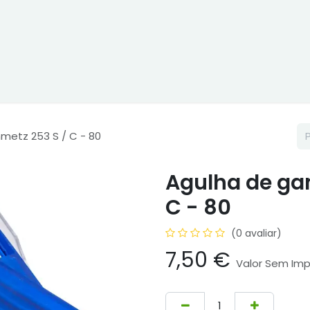
ne
Cptex - I&D
Usado ou aluguer
Representações
Age
metz 253 S / C - 80
Agulha de ga
C - 80
(0 avaliar)
7,50
€
Valor Sem Im