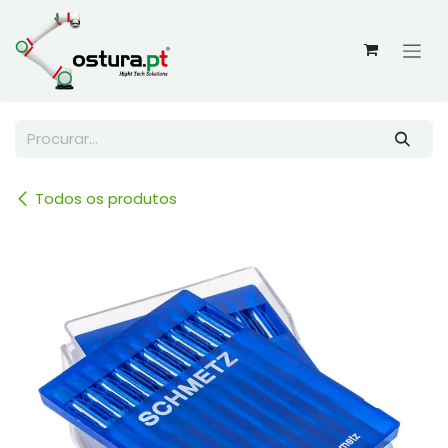
Skip to Content
Todos os produtos