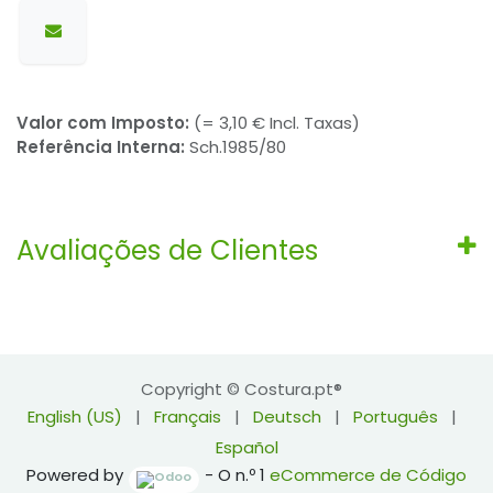
Valor com Imposto:
(= 3,10 € Incl. Taxas)
Referência Interna:
Sch.1985/80
Avaliações de Clientes
Copyright © Costura.pt®
English (US)
|
Français
|
Deutsch
|
Português
|
Español
Powered by
- O n.º 1
eCommerce de Código