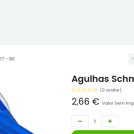
ne
Cptex - I&D
Usado ou aluguer
Representações
Age
17 - 80
Agulhas Schm
(0 avaliar)
2,66
€
Valor Sem Im