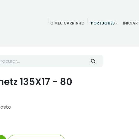
O MEU CARRINHO
PORTUGUÊS
INICIAR
ndamentos
Redes Sociais
Blog
Quem somos
Contac
etz 135X17 - 80
posto