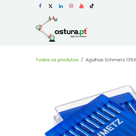
Skip to Content
Início
Loja Onli
Todos os produtos
Agulhas Schmetz 135X