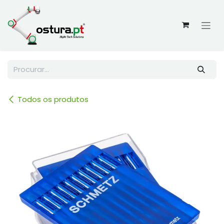
Skip to Content
Todos os produtos