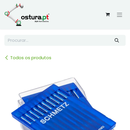
Skip to Content
Todos os produtos