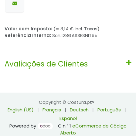
Valor com Imposto:
(= 8,14 € Incl. Taxas)
Referência Interna:
Sch.128GASSESNIT65
Avaliações de Clientes
Copyright © Costura.pt®
English (US)
|
Français
|
Deutsch
|
Português
|
Español
Powered by
- O n.º 1
eCommerce de Código
Aberto