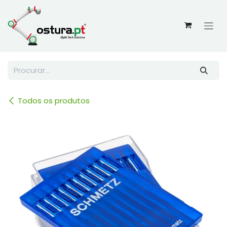
Skip to Content
Todos os produtos