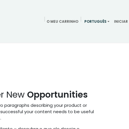
O MEU CARRINHO
PORTUGUÊS
INICIAR
ndamentos
Redes Sociais
Blog
Quem somos
Contac
er New
Opportunities
wo paragraphs describing your product or
 successful your content needs to be useful
.
iente – descubra o que ele deseja e