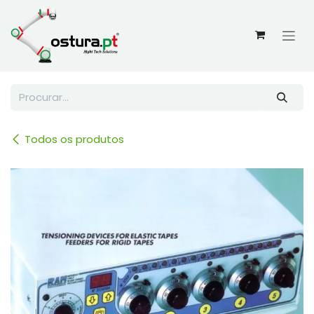
Skip to Content
Todos os produtos