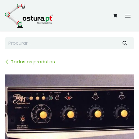
Skip to Content
Todos os produtos