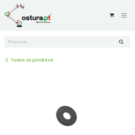
Skip to Content
Todos os produtos