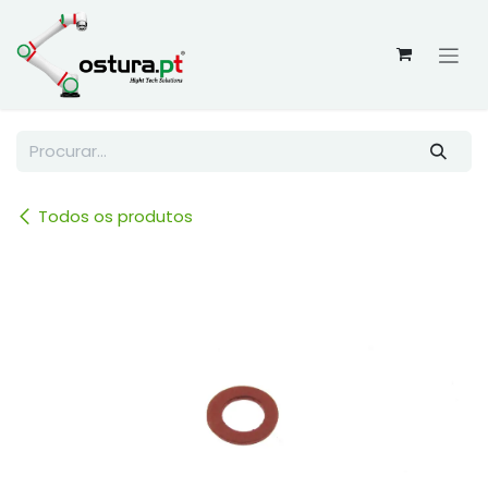
Skip to Content
Todos os produtos