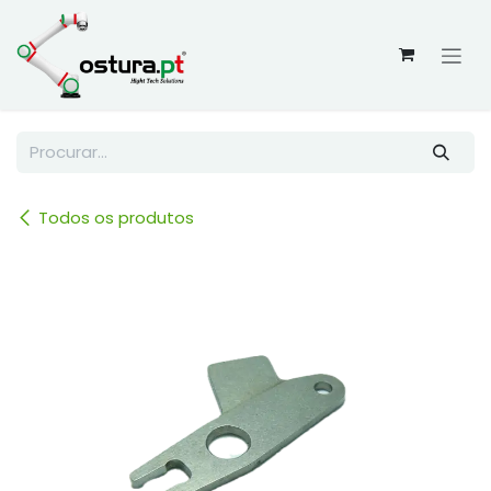
Skip to Content
Todos os produtos