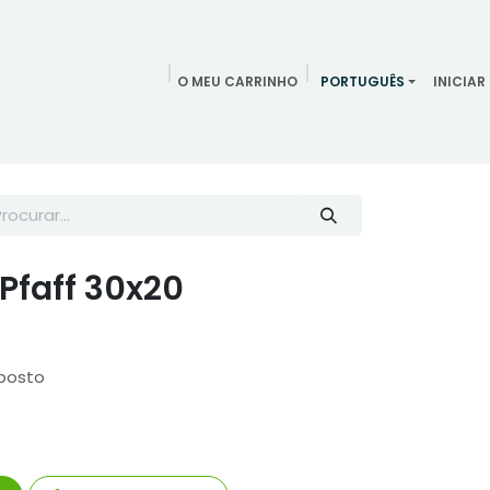
O MEU CARRINHO
PORTUGUÊS
INICIAR
ndamentos
Redes Sociais
Blog
Quem somos
Contac
Pfaff 30x20
posto