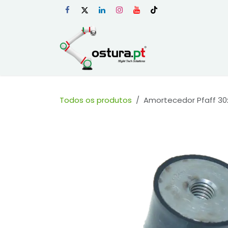
Skip to Content
Início
Loja Onli
Todos os produtos
Amortecedor Pfaff 30