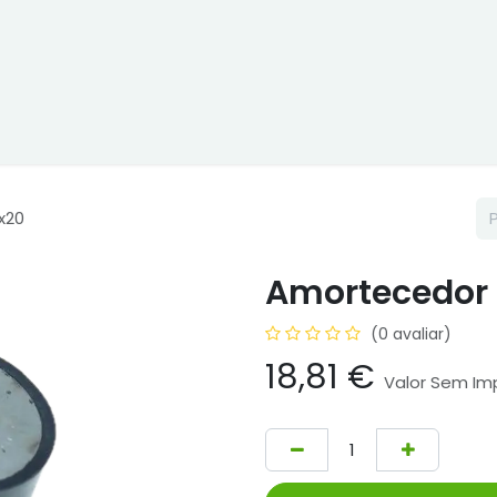
ne
Cptex - I&D
Usado ou aluguer
Representações
Age
x20
Amortecedor 
(0 avaliar)
18,81
€
Valor Sem Im