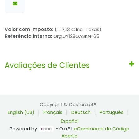
Valor com Imposto:
(= 7,13 € Incl. Taxas)
Referência Interna:
Org.UY128GASKN-65
Avaliações de Clientes
Copyright © Costura.pt®
English (US)
|
Français
|
Deutsch
|
Português
|
Español
Powered by
- O n.º 1
eCommerce de Código
Aberto