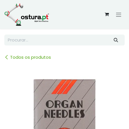
Skip to Content
Todos os produtos