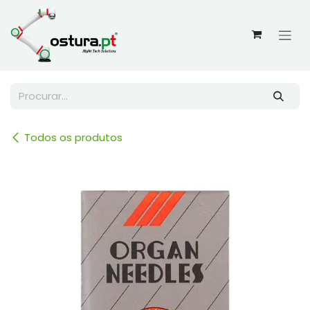
Skip to Content
Todos os produtos