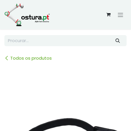
Skip to Content
Todos os produtos