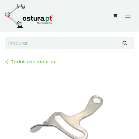
Skip to Content
Todos os produtos