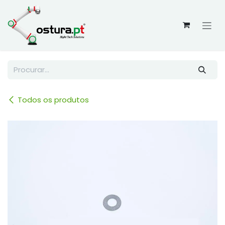
Skip to Content
Todos os produtos