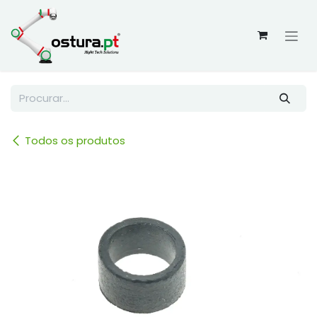
Skip to Content
Todos os produtos