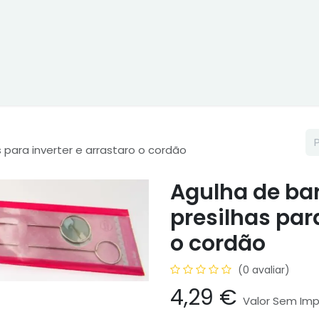
ne
Cptex - I&D
Usado ou aluguer
Representações
Age
 para inverter e arrastaro o cordão
Agulha de bar
presilhas para
o cordão
(0 avaliar)
4,29
€
Valor Sem Im