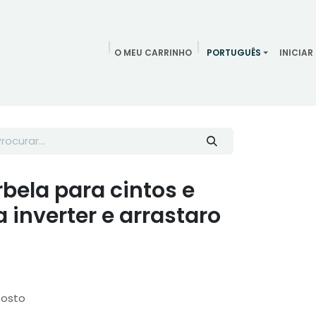
O MEU CARRINHO
PORTUGUÊS
INICIAR
ndamentos
Redes Sociais
Blog
Quem somos
Contac
bela para cintos e
 inverter e arrastaro
posto