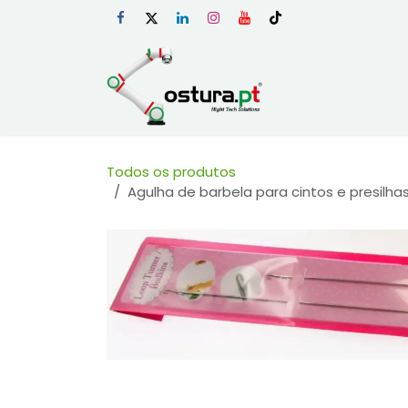
Skip to Content
Início
Loja Onli
Todos os produtos
Agulha de barbela para cintos e presilhas