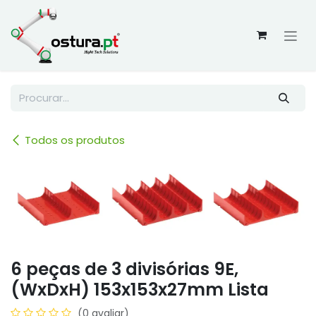
Skip to Content
Todos os produtos
6 peças de 3 divisórias 9E,
(WxDxH) 153x153x27mm Lista
(0 avaliar)