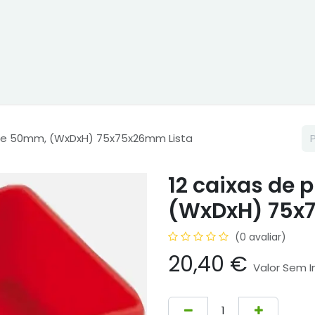
ne
Cptex - I&D
Usado ou aluguer
Representações
Age
o de 50mm, (WxDxH) 75x75x26mm Lista
12 caixas de 
(WxDxH) 75x
(0 avaliar)
20,40
€
Valor Sem 