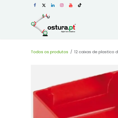
Skip to Content
Início
Loja Onli
Todos os produtos
12 caixas de plastic