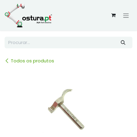
Skip to Content
Todos os produtos