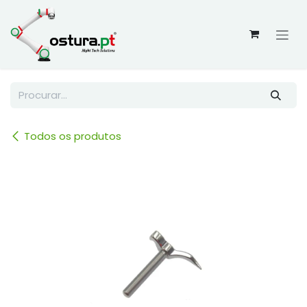
Skip to Content
Todos os produtos