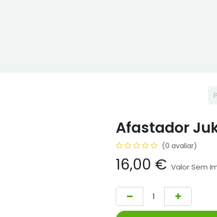
ne
Cptex - I&D
Usado ou aluguer
Representações
Age
Afastador Ju
(0 avaliar)
16,00
€
Valor Sem I