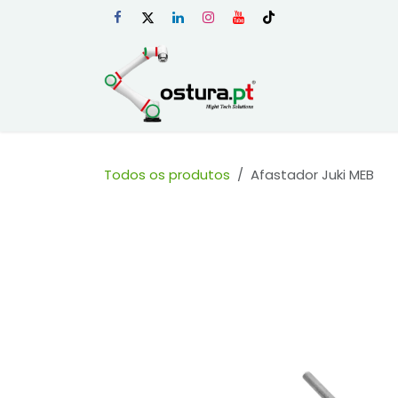
Skip to Content
Início
Loja Onli
Todos os produtos
Afastador Juki MEB